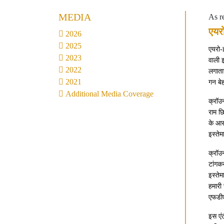
MEDIA
As r
एयर
2026
2025
एयरो-इ
2023
वाली इ
2022
लगाता
2021
गन बे
Additional Media Coverage
क्रॉउन
राम छ
के आसप
इस्तेम
क्रॉउ
टांगकर
इस्तेम
हमारी 
एफडीए
इस एं